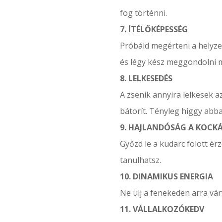
fog történni.
7. ÍTÉLŐKÉPESSÉG
Próbáld megérteni a helyzet 
és légy kész meggondolni 
8. LELKESEDÉS
A zsenik annyira lelkesek 
bátorít. Tényleg higgy abb
9. HAJLANDÓSÁG A KOCK
Győzd le a kudarc fölött érz
tanulhatsz.
10. DINAMIKUS ENERGIA
Ne ülj a fenekeden arra vár
11. VÁLLALKOZÓKEDV