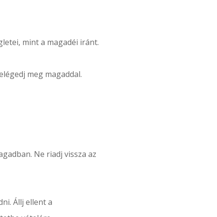
etei, mint a magadéi iránt.
elégedj meg magaddal.
gadban. Ne riadj vissza az
 Állj ellent a