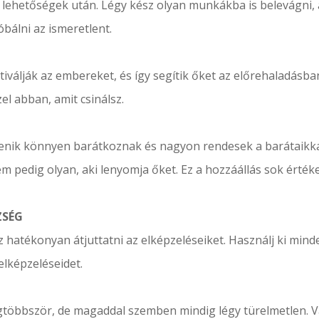
a lehetőségek után. Légy kész olyan munkákba is belevágni,
óbálni az ismeretlent.
tiválják az embereket, és így segítik őket az előrehaladásb
l abban, amit csinálsz.
enik könnyen barátkoznak és nagyon rendesek a barátaikkal.
m pedig olyan, aki lenyomja őket. Ez a hozzáállás sok érték
ZSÉG
hatékonyan átjuttatni az elképzeléseiket. Használj ki mind
lképzeléseidet.
többször, de magaddal szemben mindig légy türelmetlen. Vá