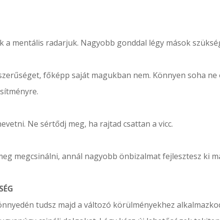
 a mentális radarjuk. Nagyobb gonddal légy mások szükségl
pszerűséget, főképp saját magukban nem. Könnyen soha ne 
esítményre.
vetni. Ne sértődj meg, ha rajtad csattan a vicc.
meg megcsinálni, annál nagyobb önbizalmat fejlesztesz ki ma
SÉG
nnyedén tudsz majd a változó körülményekhez alkalmazkodni.