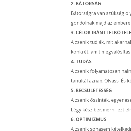
2. BÁTORSÁG
Bátorságra van szükség oly
gondolnak majd az emberek
3. CÉLOK IRÁNTI ELKÖTEL
A zsenik tudják, mit akarna
konkrét, amit megvalósítas
4. TUDÁS
A zsenik folyamatosan halm
tanultál aznap. Olvass. És k
5. BECSÜLETESSÉG
A zsenik őszinték, egyenese
Légy kész beismerni: ezt elr
6. OPTIMIZMUS
A zsenik sohasem kételkedn