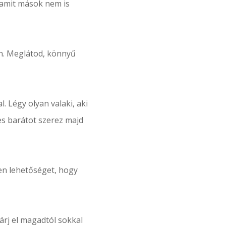
 amit mások nem is
an. Meglátod, könnyű
 Légy olyan valaki, aki
es barátot szerez majd
en lehetőséget, hogy
rj el magadtól sokkal