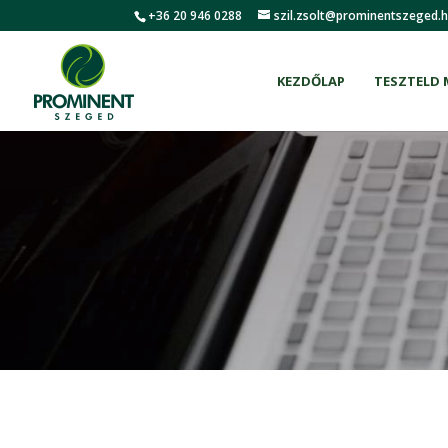
+36 20 946 0288
szil.zsolt@prominentszeged.
KEZDŐLAP
TESZTELD