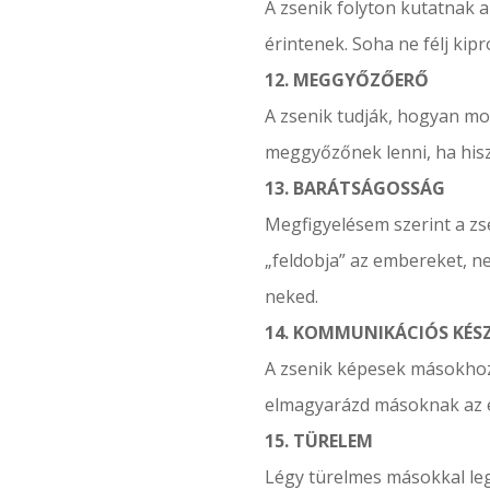
A zsenik folyton kutatnak 
érintenek. Soha ne félj kipr
12. MEGGYŐZŐERŐ
A zsenik tudják, hogyan mo
meggyőzőnek lenni, ha hisze
13. BARÁTSÁGOSSÁG
Megfigyelésem szerint a zs
„feldobja” az embereket, ne
neked.
14. KOMMUNIKÁCIÓS KÉS
A zsenik képesek másokhoz 
elmagyarázd másoknak az e
15. TÜRELEM
Légy türelmes másokkal leg