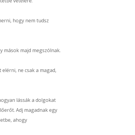
tetbe vételére.
smerni, hogy nem tudsz
hogy mások majd megszólnak.
t elérni, ne csak a magad,
hogyan lássák a dolgokat
előerőt. Adj magadnak egy
letbe, ahogy