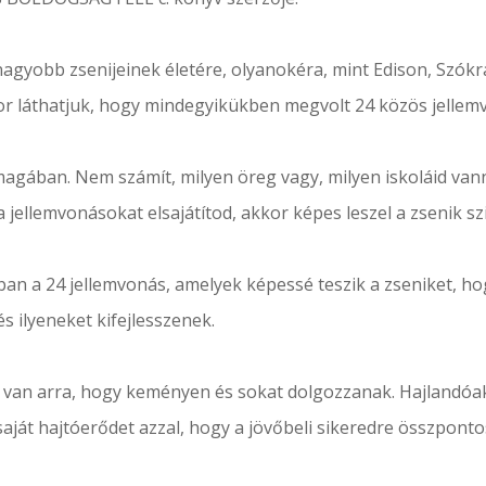
agyobb zsenijeinek életére, olyanokéra, mint Edison, Szókra
or láthatjuk, hogy mindegyikükben megvolt 24 közös jellem
 magában. Nem számít, milyen öreg vagy, milyen iskoláid vann
jellemvonásokat elsajátítod, akkor képes leszel a zsenik sz
ban a 24 jellemvonás, amelyek képessé teszik a zseniket, h
s ilyeneket kifejlesszenek.
 van arra, hogy keményen és sokat dolgozzanak. Hajlandóa
a saját hajtóerődet azzal, hogy a jövőbeli sikeredre összpont