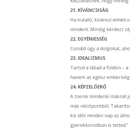
késztetésnek, hogy mindig u
21. KÍVÁNCSISÁG
Ha kutató, kíváncsi elméd v
mindent. Mindig kérdezz ol
22. EGYÉNIESSÉG
Csináld úgy a dolgokat, aho
23. IDEALIZMUS
Tartsd a lábad a földön – a
hanem az egész emberiség 
24. KÉPZELŐERŐ
A zsenik mindenki másnál 
más nézőpontból. Takarítsd 
kis időt minden nap az álmo
gyerekkorodban is tetted.”