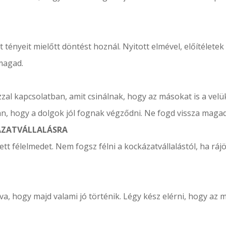
tényeit mielőtt döntést hoznál. Nyitott elmével, előítéletek 
magad.
azzal kapcsolatban, amit csinálnak, hogy az másokat is a ve
an, hogy a dolgok jól fognak végződni. Ne fogd vissza magad
ÁZATVÁLLALÁSRA
ett félelmedet. Nem fogsz félni a kockázatvállalástól, ha ráj
va, hogy majd valami jó történik. Légy kész elérni, hogy az m