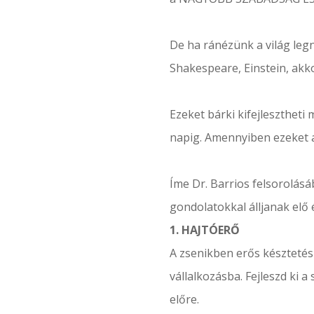
De ha ránézünk a világ legn
Shakespeare, Einstein, akk
Ezeket bárki kifejlesztheti
napig. Amennyiben ezeket a 
Íme Dr. Barrios felsorolásá
gondolatokkal álljanak elő é
1. HAJTÓERŐ
A zsenikben erős késztetés
vállalkozásba. Fejleszd ki 
előre.