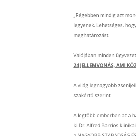
„Régebben mindig azt mond
legyenek. Lehetséges, hogy
meghatározást.
Valójában minden ügyvezet
24 JELLEMVONÁS, AMI KÖ
A világ legnagyobb zsenije
szakértő szerint.
A legtöbb emberben az a hami
ki Dr. Alfred Barrios klini
a NAGYOBB SZABADSÁG ÉS 