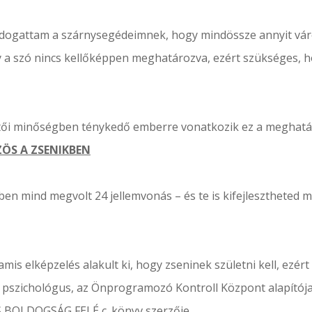
ogattam a szárnysegédeimnek, hogy mindössze annyit várok
 a szó nincs kellőképpen meghatározva, ezért szükséges, h
ői minőségben ténykedő emberre vonatkozik ez a meghatá
ZÖS A ZSENIKBEN
iben mind megvolt 24 jellemvonás – és te is kifejlesztheted
s elképzelés alakult ki, hogy zseninek születni kell, ezért 
kai pszichológus, az Önprogramozó Kontroll Központ alapítój
BOLDOGSÁG FELÉ c. könyv szerzője.