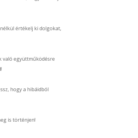
nélkül értékelj ki dolgokat,
lük való együttműködésre
!
össz, hogy a hibáidból
eg is történjen!