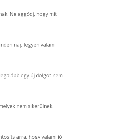
nak. Ne aggódj, hogy mit
 Minden nap legyen valami
 legalább egy új dolgot nem
amelyek nem sikerülnek.
osíts arra, hogy valami jó