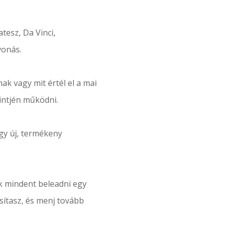
tesz, Da Vinci,
vonás.
ak vagy mit értél el a mai
intjén működni.
ogy új, termékeny
k mindent beleadni egy
osítasz, és menj tovább