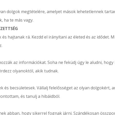
an dolgok megtételére, amelyet mások lehetetlennek tarta
, ha te más vagy.
EZETTSÉG
k és hajtanak rá. Kezdd el irányítani az életed és az idődet.
z.
ozzák az információkat. Soha ne feküdj úgy le aludni, hogy
érdezz olyanoktól, akik tudnak.
k és becsületesek. Vállalj felelősséget az olyan dolgokért, 
ontottam, és tanulj a hibáidból.
ek abban, hogy sikerrel fognak járni. Szándékosan összpont