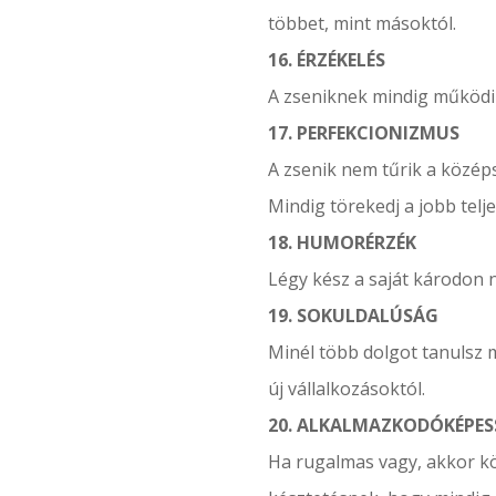
többet, mint másoktól.
16. ÉRZÉKELÉS
A zseniknek mindig működik
17. PERFEKCIONIZMUS
A zsenik nem tűrik a közé
Mindig törekedj a jobb telj
18. HUMORÉRZÉK
Légy kész a saját károdon ne
19. SOKULDALÚSÁG
Minél több dolgot tanulsz 
új vállalkozásoktól.
20. ALKALMAZKODÓKÉPES
Ha rugalmas vagy, akkor kö