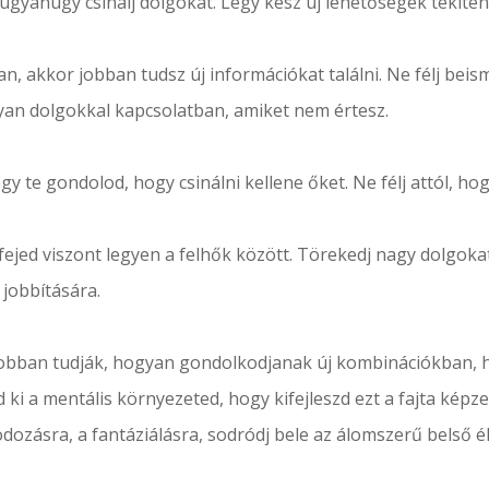
gyanúgy csinálj dolgokat. Légy kész új lehetőségek tekiten
an, akkor jobban tudsz új információkat találni. Ne félj bei
yan dolgokkal kapcsolatban, amiket nem értesz.
gy te gondolod, hogy csinálni kellene őket. Ne félj attól, 
 fejed viszont legyen a felhők között. Törekedj nagy dolgoka
jobbítására.
jobban tudják, hogyan gondolkodjanak új kombinációkban, 
ki a mentális környezeted, hogy kifejleszd ezt a fajta képz
dozásra, a fantáziálásra, sodródj bele az álomszerű belső é