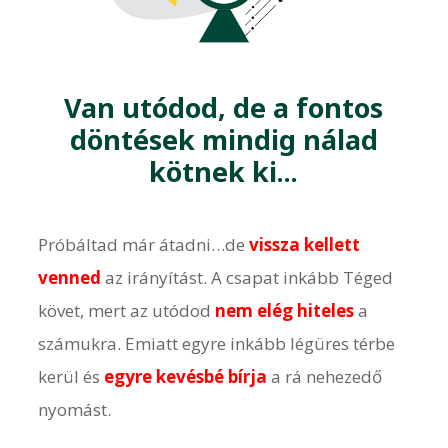
Van utódod, de a fontos
döntések mindig nálad
kötnek ki...
Próbáltad már átadni…de
vissza kellett
venned
az irányítást. A csapat inkább Téged
követ, mert az utódod
nem elég hiteles
a
számukra. Emiatt egyre inkább légüres térbe
kerül és
egyre kevésbé bírja
a rá nehezedő
nyomást.