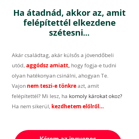
Ha átadnád, akkor az, amit
felépítettél elkezdene
szétesni...
Akár családtag, akár külsős a jövendőbeli
utód,
aggódsz amiatt,
hogy fogja-e tudni
olyan hatékonyan csinálni, ahogyan Te.
Vajon
nem teszi-e tönkre
azt, amit
felépítettél? Mi lesz, ha
komoly károkat okoz?
Ha nem sikerül,
kezdhetem előlről…
Kérem az ingyenes