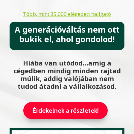
Több, mint 35.000 elégedett hallgató
A generációváltás nem ott
bukik el, ahol gondolod!
Hiába van utódod…amíg a
cégedben mindig minden rajtad
múlik, addig valójában nem
tudod átadni a vállalkozásod.
Érdekelnek a részletek!