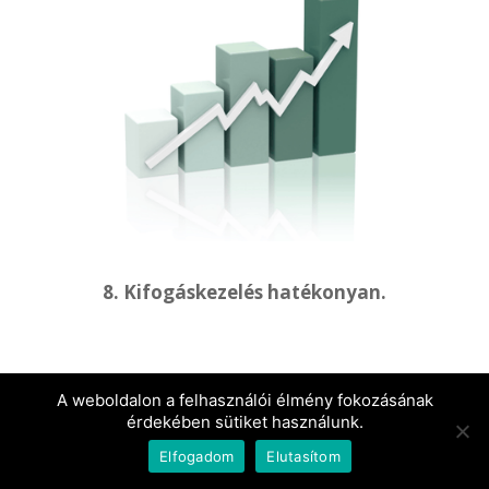
8. Kifogáskezelés hatékonyan.
A weboldalon a felhasználói élmény fokozásának
érdekében sütiket használunk.
Elfogadom
Elutasítom